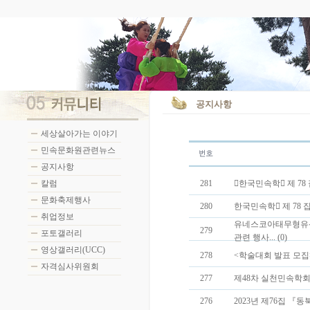
공지사항
세상살아가는 이야기
민속문화원관련뉴스
공지사항
칼럼
281
󰡔한국민속학󰡕 제 78 
문화축제행사
280
한국민속학󰡕 제 78 집
취업정보
유네스코아태무형유
279
포토갤러리
관련 행사... (0)
영상갤러리(UCC)
278
<학술대회 발표 모집>
자격심사위원회
277
제48차 실천민속학회 
276
2023년 제76집 『