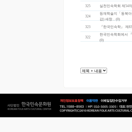
325
실천민속학회 제54차 하
등재학술지「동북아문
324
감) 새창... (0)
323
『한국민속학』 제83집 논
한국민속학회에서 『
322
(0)