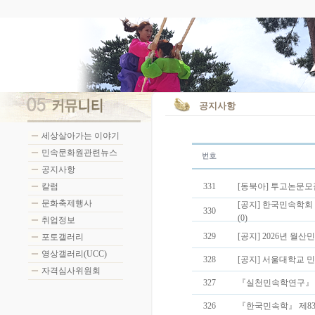
공지사항
세상살아가는 이야기
민속문화원관련뉴스
공지사항
칼럼
331
[동북아] 투고논문모
문화축제행사
[공지] 한국민속학회
330
(0)
취업정보
329
[공지] 2026년 월산
포토갤러리
영상갤러리(UCC)
328
[공지] 서울대학교 
자격심사위원회
327
『실천민속학연구』 제48호
326
『한국민속학』 제83집 논