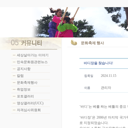
문화축제 행사
세상살아가는 이야기
민속문화원관련뉴스
바디장을 찾습니다!
공지사항
칼럼
2024.11.15
문화축제행사
관리자
취업정보
포토갤러리
영상갤러리(UCC)
‘바디’는 베를 짜는 베틀의 중요
자격심사위원회
‘바디장’은 2006년 마지막 국
로 지정되었습니다.