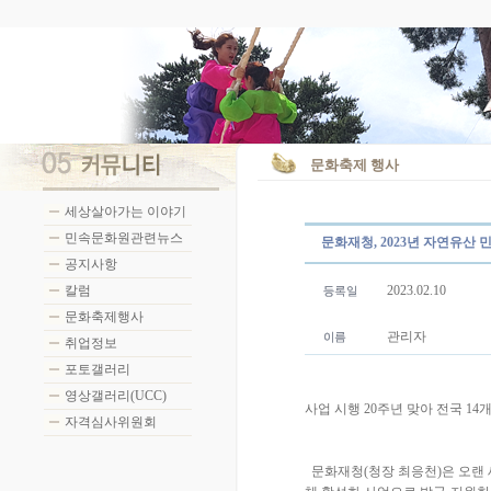
문화축제 행사
세상살아가는 이야기
민속문화원관련뉴스
문화재청, 2023년 자연유산 
공지사항
칼럼
2023.02.10
문화축제행사
관리자
취업정보
포토갤러리
영상갤러리(UCC)
사업 시행 20주년 맞아 전국 14
자격심사위원회
문화재청(청장 최응천)은 오랜 