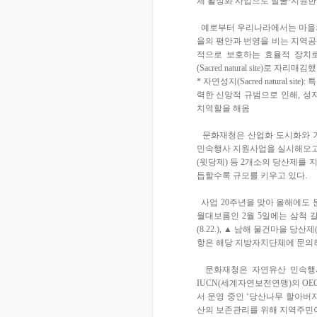
체 활성화 사업으로 발굴·지원한
예로부터 우리나라에서는 마을의
을의 평안과 번영을 비는 지역공
적으로 보호하는 효율적 장치로
(Sacred natural site)로 자리매김
* 자연성지(Sacred natural
력한 신앙적 규범으로 인해, 성
치역할을 해옴
문화재청은 산업화·도시화와 기
민속행사 지원사업을 실시해오고 
(윗당제) 등 2개소의 당산제를
듭할수록 규모를 키우고 있다.
사업 20주년을 맞아 올해에도 
월대보름인 2월 5일에는 삼척 
(8.22.), ▲ 남해 물건마을 당산
항은 해당 지방자치단체에 문의하
문화재청은 자연유산 민속행사
IUCN(세계자연보전연맹)의 O
서 운영 중인 ‘당산나무 할아버
산의 보존관리를 위해 지역주민이