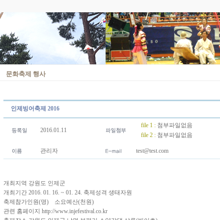
문화축제 행사
인제빙어축제 2016
file 1 :
첨부파일없음
2016.01.11
file 2 :
첨부파일없음
관리자
test@test.com
개최지역 강원도 인제군
개최기간 2016. 01. 16. ~ 01. 24. 축제성격 생태자원
축제참가인원(명) 소요예산(천원)
관련 홈페이지 http://www.injefestival.co.kr