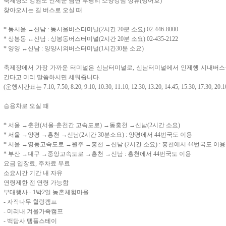
축제장소 강원도 인제군 남면 부평리 소양강댐 상류(빙어호)
찾아오시는 길 버스로 오실 때
* 동서울 ↔신남 : 동서울버스터미널(2시간 20분 소요) 02-446-8000
* 상봉동 ↔신남 : 상봉동버스터미널(2시간 20분 소요) 02-435-2122
* 양양 ↔신남 : 양양시외버스터미널(1시간30분 소요)
축제장에서 가장 가까운 터미널은 신남터미널로, 신남터미널에서 인제행 시내버스
간다고 미리 말씀하시면 세워줍니다.
(운행시간표는 7:10, 7:50, 8:20, 9:10, 10:30, 11:10, 12:30, 13:20, 14:45, 15:30, 17:30,
승용차로 오실 때
* 서울 →춘천(서울-춘천간 고속도로) →동홍천 →신남(2시간 소요)
* 서울 →양평 →홍천 →신남(2시간 30분소요) : 양평에서 44번국도 이용
* 서울 →영동고속도로 →원주 →홍천 →신남 (2시간 소요) : 홍천에서 44번국도 이용
* 부산 →대구 →중앙고속도로 →홍천 →신남 : 홍천에서 44번국도 이용
요금 입장료, 주차료 무료
소요시간 기간 내 자유
연령제한 전 연령 가능함
부대행사 - 1박2일 농촌체험마을
- 자작나무 힐링캠프
- 미리내 겨울가족캠프
- 백담사 템플스테이