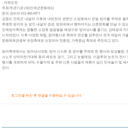
- 어락도전
주최/주관기관 (재)인제군문화재단
문의 관리자 033-460-8971
강원도 인제군 내설악 지류와 내린천의 관문인 소양호에서 은빛 빙어를 주제로 펼
투명한 빙어와 눈 덮인 내설악 경관, 빙판위에서 행하여지는 산촌문화를 만날 수 있
인제빙어축제는 광활한 소양호 얼음벌을 배경으로 빙어낚시를 즐기는 강태공과 
시작되었다. 이후 다양한 체험, 참여행사로 축제의 면모를 갖추면서 전국 제일의 겨
문화체육관광부 유망축제로 선정되어 친환경, 가족중심 축제로 추진되고 있다.
빙어축제에서는 빙어낚시대회, 빙어 시식회 등 빙어를 주제로 한 행사와 빙상볼링,
스노우 산악자전거대회 등의 레포츠 경기, 그리고 눈썰매장, 이글루와 눈조각 전시 
행사를 개최하게 되며, 수몰지역 및 주변 산촌 사람들의 애환이 담긴 민속놀이 및 
진다
로그인을 하신 후 댓글을 이용하실 수 있습니다.