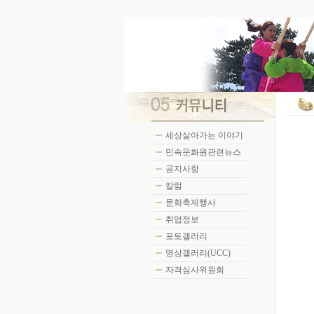
세상살아가는 이야기
민속문화원관련뉴스
공지사항
칼럼
문화축제행사
취업정보
포토갤러리
영상갤러리(UCC)
자격심사위원회