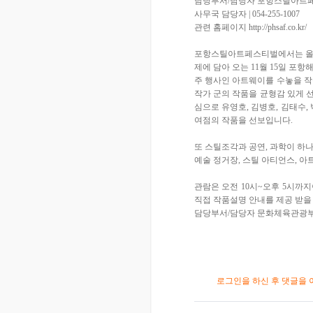
담당부서/담당자 포항스틸아트
사무국 담당자 | 054-255-1007
관련 홈페이지 http://phsaf.co.kr/
포항스틸아트페스티벌에서는 올해 슬로
제에 담아 오는 11월 15일 포
주 행사인 아트웨이를 수놓을 작
작가 군의 작품을 균형감 있게 
심으로 유영호, 김병호, 김태수, 
여점의 작품을 선보입니다.
또 스틸조각과 공연, 과학이 하
예술 정거장, 스틸 아티언스, 
관람은 오전 10시~오후 5시까
직접 작품설명 안내를 제공 받을
담당부서/담당자 문화체육관광부(044
로그인을 하신 후 댓글을 