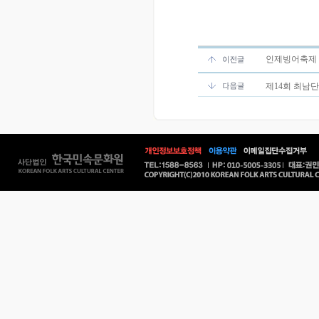
인제빙어축제 2
제14회 최남