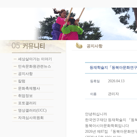
공지사항
세상살아가는 이야기
민속문화원관련뉴스
등재학술지「동북아문화연구」복
공지사항
칼럼
2026.04.13
문화축제행사
관리자
취업정보
포토갤러리
영상갤러리(UCC)
안녕하십니까
자격심사위원회
한국연구재단 등재학술지 『동북
동북아시아문화학회입니다
2026년 제87집 『동북아문화