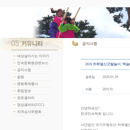
공지사항
세상살아가는 이야기
민속문화원관련뉴스
2026 하회별신굿탈놀이 '학술
공지사항
칼럼
2026.01.28
문화축제행사
관리자
취업정보
포토갤러리
영상갤러리(UCC)
안녕하세요?
자격심사위원회
한국민속학회 입니다.
사단법인 국가무형유산 하회별신굿